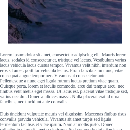
Lorem ipsum dolor sit amet, consectetur adipiscing elit. Mauris lorem
lacus, sodales id consectetur et, tristique vel lectus. Vestibulum varius
lacus vehicula lacus cursus tempor. Vivamus velit nibh, interdum non
eros sit amet, porttitor vehicula lectus. Proin faucibus mi nunc, vitae
consequat augue tempor nec. Vivamus at consectetur ante.
Pellentesque a nunc eget ligula rutrum luctus pretium vitae quam.
Quisque porta, lorem et iaculis commodo, arcu dui tempus arcu, nec
finibus velit metus eget massa. Ut lacus est, placerat vitae tristique sed,
varius nec dui. Donec a ultrices massa. Nulla placerat erat id urna
faucibus, nec tincidunt ante convallis.
Duis tincidunt vulputate mauris vel dignissim. Maecenas finibus risus
convallis gravida vehicula. Vivamus sit amet turpis sed ligula
fermentum facilisis et vitae ipsum. Nam at mollis justo. Donec
sollicitudin ut ex sit amet scelerisque. Sed commodo dui vitae justo