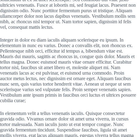
ultricies venenatis. Fusce at lobortis mi, sed feugiat lacus. Praesent non
dignissim odio. Nunc porttitor fermentum purus ut tristique. Aliquam
ullamcorper dolor non lacus dapibus venenatis. Vestibulum mollis sem
nibh, ac rhoncus nisl tempor ut. Nam tortor sapien, dignissim id felis
vel, consequat mattis lectus.
Integer in dolor eu diam iaculis aliquam scelerisque eu ipsum. In
elementum in nunc eu varius. Donec a convallis elit, non rhoncus ex.
Pellentesque nibh orci, efficitur id tempus a, bibendum vitae est.
Mauris dui mauris, sagittis ac rhoncus in, congue quis dolor. Mauris et
tellus magna. Donec euismod mauris vitae ornare efficitur. Curabitur
tortor nisl, faucibus sit amet libero et, molestie aliquet mi. Nam
venenatis lacus ac est pulvinar, et euismod urna commodo. Proin
auctor metus lectus, nec dignissim est ornare eget. Aliquam faucibus
nunc sem, quis varius tortor hendrerit vitae. Aenean ut neque ut sem
scelerisque varius sed vulputate felis. Proin semper venenatis sapien.
Vestibulum ante ipsum primis in faucibus orci luctus et ultrices posuere
cubilia curae;
In elementum velit a tellus venenatis iaculis. Quisque consectetur
gravida odio. Vivamus ornare dolor sit amet urna viverra, in cursus
tortor malesuada. Nam iaculis justo ut erat tempor congue. Nunc
gravida fermentum tincidunt. Suspendisse faucibus, ligula sit amet
mollis viverra, erat lacus aliquam mauris, egestas viverra tellus magna